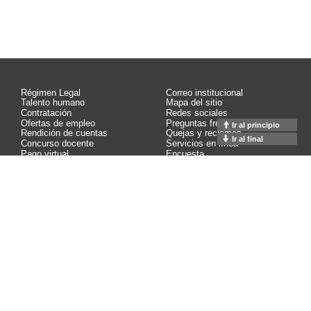
Régimen Legal
Correo institucional
Talento humano
Mapa del sitio
Contratación
Redes sociales
Ofertas de empleo
Preguntas frecuentes
Ir al principio
Rendición de cuentas
Quejas y reclamos
Ir al final
Concurso docente
Servicios en línea
Pago virtual
Encuesta
Control interno
Contáctenos
Calidad
Estadísticas
Buzón de notificaciones
Glosario
Contacto página web:
Calle 65 75 - 68
Facultad de Minas M1 - 101
Medellín, Colombia
PBX: (+57 604) 4255000 ext. 45268
© Copyright 2026