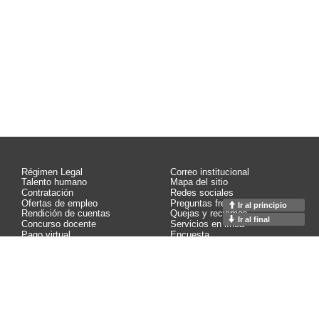
Régimen Legal
Correo institucional
Talento humano
Mapa del sitio
Contratación
Redes sociales
Ofertas de empleo
Preguntas frecuentes
Ir al principio
Rendición de cuentas
Quejas y reclamos
Ir al final
Concurso docente
Servicios en línea
Pago virtual
Encuesta
Control interno
Contáctenos
Calidad
Estadísticas
Buzón de notificaciones
Glosario
Contacto página web:
Calle 65 75 - 68