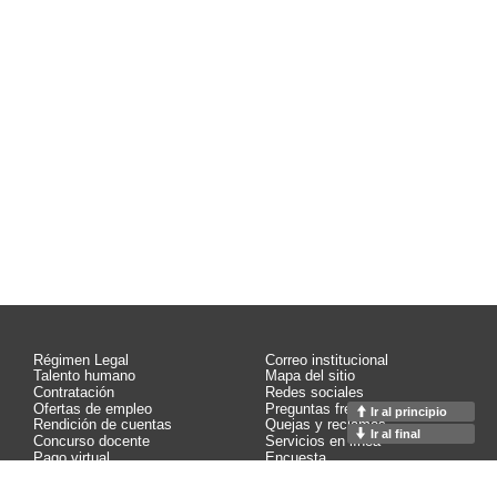
Régimen Legal
Correo institucional
Talento humano
Mapa del sitio
Contratación
Redes sociales
Ofertas de empleo
Preguntas frecuentes
Ir al principio
Rendición de cuentas
Quejas y reclamos
Ir al final
Concurso docente
Servicios en línea
Pago virtual
Encuesta
Control interno
Contáctenos
Calidad
Estadísticas