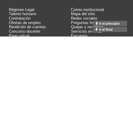
Régimen Legal
Correo institucional
Talento humano
Mapa del sitio
Contratación
Redes sociales
Ofertas de empleo
Preguntas frecuentes
Ir al principio
Rendición de cuentas
Quejas y reclamos
Ir al final
Concurso docente
Servicios en línea
Pago virtual
Encuesta
Control interno
Contáctenos
Calidad
Estadísticas
Buzón de notificaciones
Glosario
Contacto página web:
Calle 65 75 - 68
Facultad de Minas M1 - 101
Medellín, Colombia
PBX: (+57 604) 4255000 ext. 45268
© Copyright 2026
Algunos derechos reservados.
Contáctenos
Acerca de este sitio web
Actualización: 09/08/2026