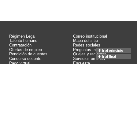
Régimen Legal
Correo institucional
Talento humano
Mapa del sitio
Contratación
Redes sociales
Ofertas de empleo
Preguntas frecuentes
Ir al principio
Rendición de cuentas
Quejas y reclamos
Ir al final
Concurso docente
Servicios en línea
Pago virtual
Encuesta
Control interno
Contáctenos
Calidad
Estadísticas
Buzón de notificaciones
Glosario
Contacto página web:
Calle 65 75 - 68
Facultad de Minas M1 - 101
Medellín, Colombia
PBX: (+57 604) 4255000 ext. 45268
© Copyright 2026
Algunos derechos reservados.